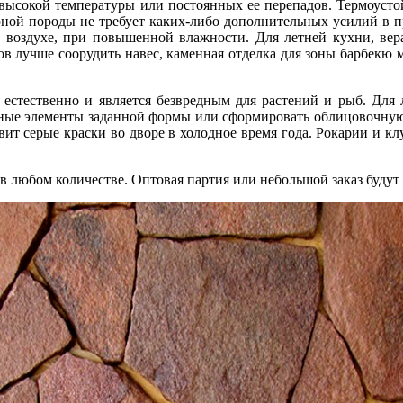
т высокой температуры или постоянных ее перепадов. Термоуст
рной породы не требует каких-либо дополнительных усилий в пр
м воздухе, при повышенной влажности. Для летней кухни, вера
ов лучше соорудить навес, каменная отделка для зоны барбекю м
естественно и является безвредным для растений и рыб. Для 
вные элементы заданной формы или сформировать облицовочную
авит серые краски во дворе в холодное время года. Рокарии и 
 любом количестве. Оптовая партия или небольшой заказ будут 