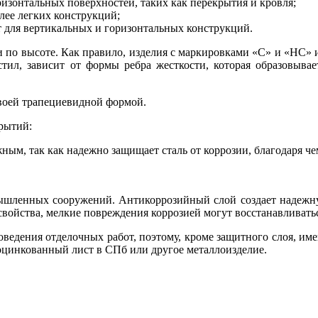
оризонтальных поверхностей, таких как перекрытия и кровля;
олее легких конструкций;
 для вертикальных и горизонтальных конструкций.
к и по высоте. Как правило, изделия с маркировками «С» и «НС
стил, зависит от формы ребра жесткости, которая образовыва
воей трапециевидной формой.
рытий:
ым, так как надежно защищает сталь от коррозии, благодаря че
мышленных сооружений. Антикоррозийный слой создает надежну
войства, мелкие повреждения коррозией могут восстанавливаться
ведения отделочных работ, поэтому, кроме защитного слоя, име
 оцинкованный лист в СПб или другое металлоизделие.