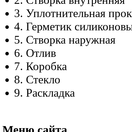
3.
Уплотнительная прок
4.
Герметик силиконов
5.
Створка наружная
6.
Отлив
7.
Коробка
8.
Стекло
9.
Раскладка
Меню сайта