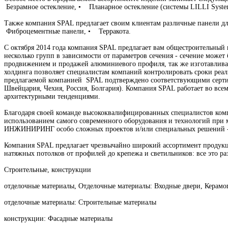
Безрамное остекление, • Планарное остекление (системы LILLI Syst
Также компания SPAL предлагает своим клиентам различные панели д
Фиброцементные панели, • Терракота.
С октября 2014 года компания SPAL предлагает вам общестроительный
несколько групп в зависимости от параметров сечения - сечение может 
продвижением и продажей алюминиевого профиля, так же изготавливае
холдинга позволяет специалистам компаний контролировать сроки реал
предлагаемой компанией SPAL подтверждено соответствующими серти
Швейцария, Чехия, Россия, Болгария). Компания SPAL работает во все
архитектурными тенденциями.
Благодаря своей команде высококвалифицированных специалистов ко
использованием самого современного оборудования и технологий при
ИНЖИНИРИНГ особо сложных проектов и/или специальных решений
Компания SPAL предлагает чрезвычайно широкий ассортимент продукци
натяжных потолков от профилей до крепежа и светильников: все это р
Строительные, конструкции
отделочные материалы, Отделочные материалы: Входные двери, Керамо
отделочные материалы: Строительные материалы
конструкции: Фасадные материалы