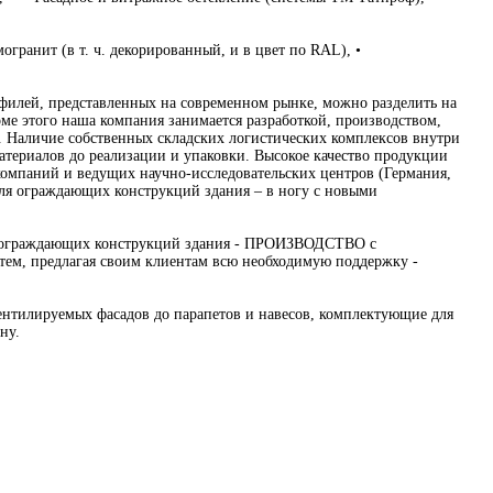
ранит (в т. ч. декорированный, и в цвет по RAL), •
филей, представленных на современном рынке, можно разделить на
роме этого наша компания занимается разработкой, производством,
. Наличие собственных складских логистических комплексов внутри
атериалов до реализации и упаковки. Высокое качество продукции
мпаний и ведущих научно-исследовательских центров (Германия,
для ограждающих конструкций здания – в ногу с новыми
ля ограждающих конструкций здания - ПРОИЗВОДСТВО с
ем, предлагая своим клиентам всю необходимую поддержку -
ентилируемых фасадов до парапетов и навесов, комплектующие для
ну.