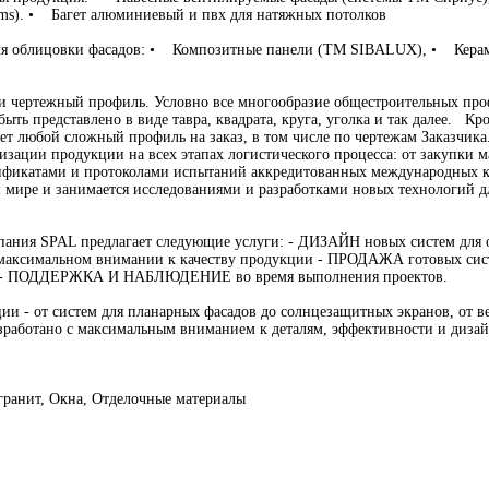
ems). • Багет алюминиевый и пвх для натяжных потолков
ля облицовки фасадов: • Композитные панели (ТМ SIBALUX), • Керамог
 и чертежный профиль. Условно все многообразие общестроительных про
быть представлено в виде тавра, квадрата, круга, уголка и так далее. К
т любой сложный профиль на заказ, в том числе по чертежам Заказчика
изации продукции на всех этапах логистического процесса: от закупки м
фикатами и протоколами испытаний аккредитованных международных ко
м мире и занимается исследованиями и разработками новых технологий 
мпания SPAL предлагает следующие услуги: - ДИЗАЙН новых систем д
 максимальном внимании к качеству продукции - ПРОДАЖА готовых сист
 - ПОДДЕРЖКА И НАБЛЮДЕНИЕ во время выполнения проектов.
и - от систем для планарных фасадов до солнцезащитных экранов, от в
азработано с максимальным вниманием к деталям, эффективности и дизай
гранит, Окна, Отделочные материалы