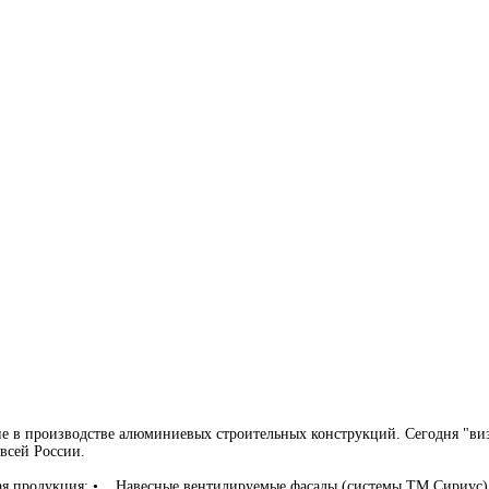
 в производстве алюминиевых строительных конструкций. Сегодня "виз
 всей России.
щая продукция: • Навесные вентилируемые фасады (системы ТМ Сириус)