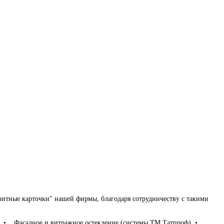
итные карточки" нашей фирмы, благодаря сотрудничеству с такими
, • Фасадное и витражное остекление (системы ТМ Татпроф), •