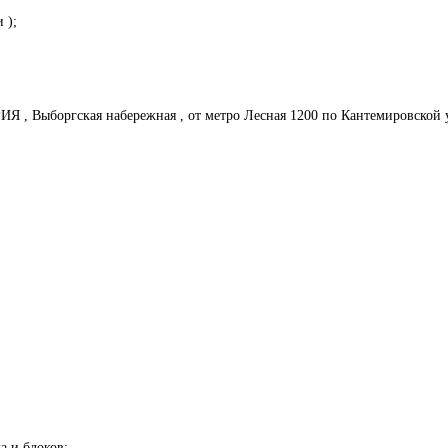
 );
Я , Выборгская набережная , от метро Лесная 1200 по Кантемировской 
а и блоков;