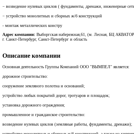
− возведение нулевых циклов ( фундаменты, дренажи, инженерные сети
− устройство монолитных и сборных ж/б конструкций
- монтаж металлических констру
Адрес компании:
Выборгская набережная,61, (м. Лесная, БЦ АКВАТОРИ
г. Санкт-Петербург, Санкт-Петербург и область
Описание компании
Основная деятельность Группы Компаний ООО "ВЫМПЕЛ" является:
дорожное строительство:
сооружение земляного полотна и оснований;
устройство любых покрытий дорог, тротуаров и площадок;
установка дорожного ограждения;
промышленное и гражданское строительство:
возведение нулевых циклов (земляные работы, фундаменты, дренажи);
устройство монолитных и сборных ж/б конструкций, а также из кирпич