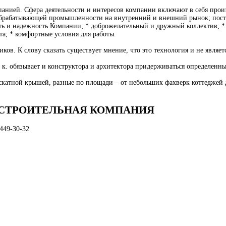
нией. Сфера деятельности и интересов компании включают в себя произ
ообрабатывающей промышленности на внутренний и внешний рынок; поста
ь и надежность Компании; * доброжелательный и дружный коллектив; * 
а; * комфортные условия для работы.
ов. К слову сказать существует мнение, что это технология и не являет
т. к. обязывает и конструктора и архитектора придерживаться определен
ехскатной крышей, разные по площади – от небольших фахверк коттеджей
О-СТРОИТЕЛЬНАЯ КОМПАНИЯ
)449-30-32