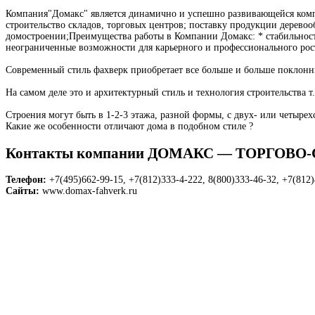
Компания"Домакс" является динамично и успешно развивающейся компа
строительство складов, торговых центров; поставку продукции дерев
домостроении;Преимущества работы в Компании Домакс: * стабильност
неограниченные возможности для карьерного и профессионального рост
Современный стиль фахверк приобретает все больше и больше поклонник
На самом деле это и архитектурный стиль и технология строительства 
Строения могут быть в 1-2-3 этажа, разной формы, с двух- или четыр
Какие же особенности отличают дома в подобном стиле ?
Контакты компании ДОМАКС — ТОРГОВ
Телефон:
+7(495)662-99-15, +7(812)333-4-222, 8(800)333-46-32, +7(812
Сайты:
www.domax-fahverk.ru