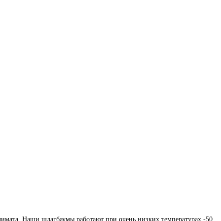
имата. Наши шлагбаумы работают при очень низких температурах -50