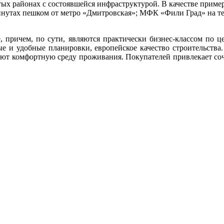
тых районах с состоявшейся инфраструктурой. В качестве при
инутах пешком от метро «Дмитровская»; МФК «Фили Град» на т
причем, по сути, являются практически бизнес-классом по це
е и удобные планировки, европейское качество строительств
дают комфортную среду проживания. Покупателей привлекает соч