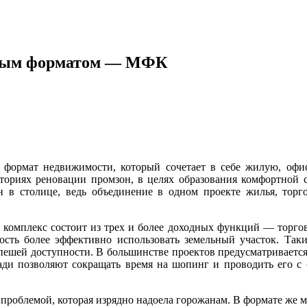
овым форматом — МФК
й формат недвижимости, который сочетает в себе жилую, о
ориях реновации промзон, в целях образования комфортной 
 в столице, ведь объединение в одном проекте жилья, торг
комплекс состоит из трех и более доходных функций — торговл
сть более эффективно использовать земельный участок. Так
ешей доступности. В большинстве проектов предусматривается 
ди позволяют сокращать время на шопинг и проводить его с 
й проблемой, которая изрядно надоела горожанам. В формате же