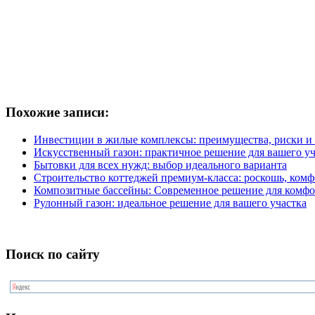
Похожие записи:
Инвестиции в жилые комплексы: преимущества, риски и
Искусственный газон: практичное решение для вашего уч
Бытовки для всех нужд: выбор идеального варианта
Строительство коттеджей премиум-класса: роскошь, комф
Композитные бассейны: Современное решение для комфо
Рулонный газон: идеальное решение для вашего участка
Поиск по сайту