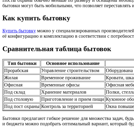
Посты охраны обычно меньше по размеру и оснащены необход
бытовки могут быть мобильными, что позволяет переставлять и
Как купить бытовку
Купить бытовку
можно у специализированных производителей и
её конфигурацию и комплектацию в соответствии с потребност
Сравнительная таблица бытовок
Тип бытовки
Основное использование
Прорабская
Управление строительством
Оборудована 
Жилая
Временное проживание
Кровати, шка
Офисная
Временные офисы
Офисная мебе
Под склад
Хранение материалов
Полки, стелл
Под столовую
Приготовление и прием пищи
Кухонное обо
Под пост охраны
Контроль за территорией
Окна повыше
Бытовки предлагают гибкое решение для множества задач, буд
и бюджета можно подобрать оптимальный вариант, который буд