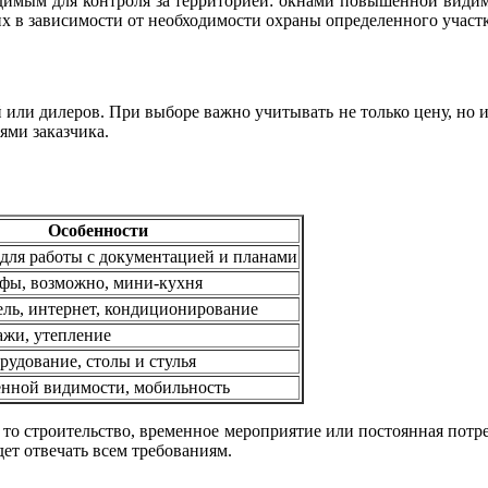
имым для контроля за территорией: окнами повышенной видимос
х в зависимости от необходимости охраны определенного участк
ли дилеров. При выборе важно учитывать не только цену, но и к
ями заказчика.
Особенности
для работы с документацией и планами
фы, возможно, мини-кухня
ль, интернет, кондиционирование
ажи, утепление
рудование, столы и стулья
нной видимости, мобильность
ь то строительство, временное мероприятие или постоянная пот
ет отвечать всем требованиям.