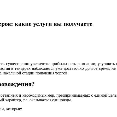
ров: какие услуги вы получаете
ь существенно увеличить прибыльность компании, улучшить е
частия в тендерах наблюдается уже достаточно долгое время, н
а начальной стадии появления торгов.
провождения?
поэтапных и необходимых мер, предпринимаемых с единой цель
й характер, т.е. оказываться единожды.
са, которые: