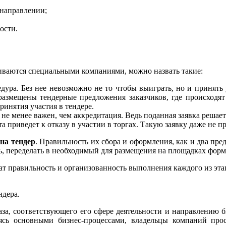
 направлении;
ости.
иваются специальными компаниями, можно назвать такие:
едура. Без нее невозможно не то чтобы выиграть, но и принять
азмещены тендерные предложения заказчиков, где происходят
ринятия участия в тендере.
п не менее важен, чем аккредитация. Ведь поданная заявка реша
 приведет к отказу в участии в торгах. Такую заявку даже не п
на тендер
. Правильность их сбора и оформления, как и два п
ь, переделать в необходимый для размещения на площадках форм
т правильность и организованность выполнения каждого из этапо
ндера.
за, соответствующего его сфере деятельности и направлению 
аясь основными бизнес-процессами, владельцы компаний пр