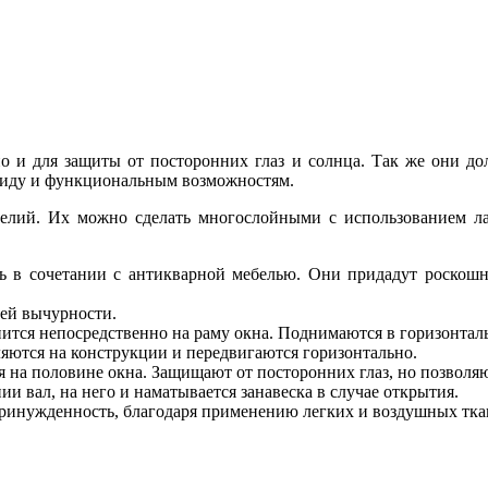
о и для защиты от посторонних глаз и солнца. Так же они д
виду и функциональным возможностям.
делий. Их можно сделать многослойными с использованием лам
ь в сочетании с антикварной мебелью. Они придадут роскошн
ей вычурности.
пится непосредственно на раму окна. Поднимаются в горизонтал
яются на конструкции и передвигаются горизонтально.
я на половине окна. Защищают от посторонних глаз, но позволяю
и вал, на него и наматывается занавеска в случае открытия.
ринужденность, благодаря применению легких и воздушных тка