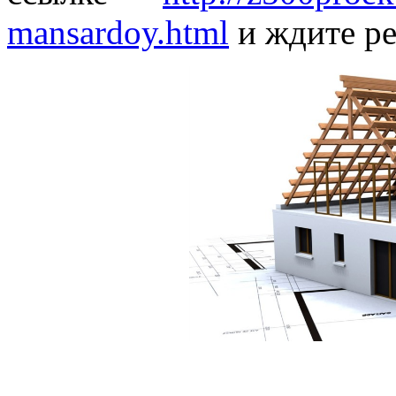
mansardoy.html
и ждите ре