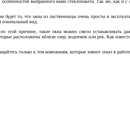
 особенностей выбранного вами стеклопакета. Так же, как и с 
ом будет то, что окна из лиственницы очень просты в эксплуат
й изначальный вид.
по этой причине, такие окна можно смело устанавливать даж
рые расположены вблизи озер, водоемов или рек. Как известно
ращайтесь только к тем компаниям, которые имеют опыт в работе