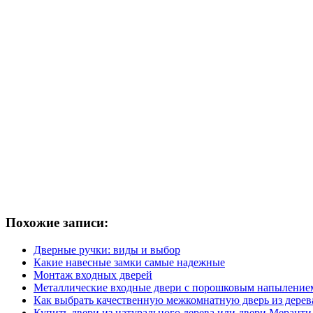
Похожие записи:
Дверные ручки: виды и выбор
Какие навесные замки самые надежные
Монтаж входных дверей
Металлические входные двери с порошковым напыление
Как выбрать качественную межкомнатную дверь из дерев
Купить двери из натурального дерева или двери Меранти