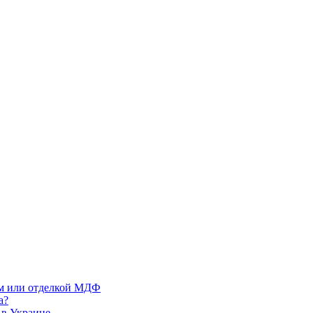
м или отделкой МДФ
а?
 в Украине