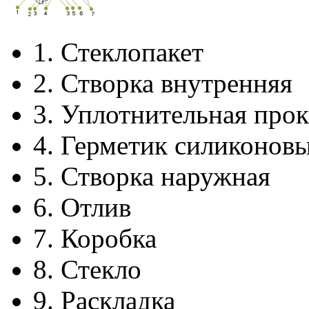
1.
Стеклопакет
2.
Створка внутренняя
3.
Уплотнительная прок
4.
Герметик силиконов
5.
Створка наружная
6.
Отлив
7.
Коробка
8.
Стекло
9.
Раскладка