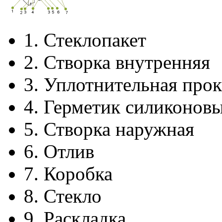
1.
Стеклопакет
2.
Створка внутренняя
3.
Уплотнительная прок
4.
Герметик силиконов
5.
Створка наружная
6.
Отлив
7.
Коробка
8.
Стекло
9.
Раскладка