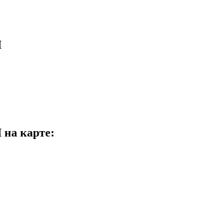
Я
а карте: