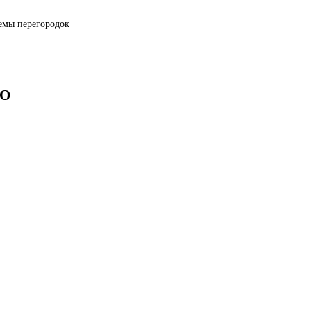
емы перегородок
ОО