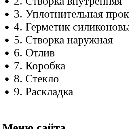
2.
Створка внутренняя
3.
Уплотнительная прок
4.
Герметик силиконов
5.
Створка наружная
6.
Отлив
7.
Коробка
8.
Стекло
9.
Раскладка
Меню сайта