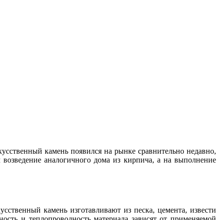
кусственный камень появился на рынке сравнительно недавно,
м возведение аналогичного дома из кирпича, а на выполнение
усственный камень изготавливают из песка, цемента, извести
ость и теплопроводность материала зависят от применяемой