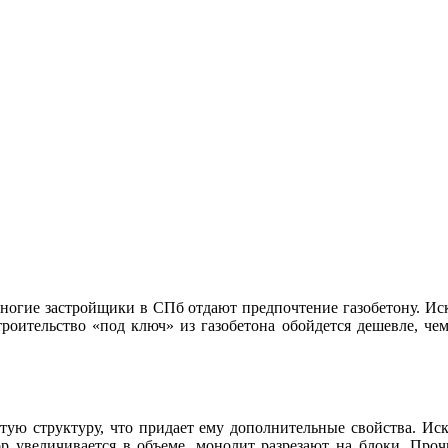
многие застройщики в СПб отдают предпочтение газобетону. Ис
троительство «под ключ» из газобетона обойдется дешевле, че
тую структуру, что придает ему дополнительные свойства. Иск
 увеличивается в объеме, монолит разрезают на блоки. Прочн