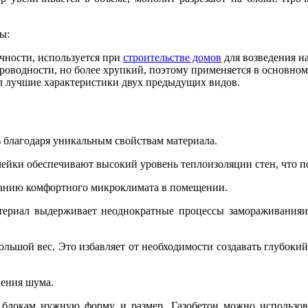
ы:
чности, используется при
строительстве домов
для возведения н
роводности, но более хрупкий, поэтому применяется в основно
л лучшие характеристики двух предыдущих видов.
 благодаря уникальным свойствам материала.
чейки обеспечивают высокий уровень теплоизоляции стен, что п
жанию комфортного микроклимата в помещении.
атериал выдерживает неоднократные процессы замораживания
ольшой вес. Это избавляет от необходимости создавать глубок
ения шума.
ть блокам нужную форму и размер. Газобетон можно использ