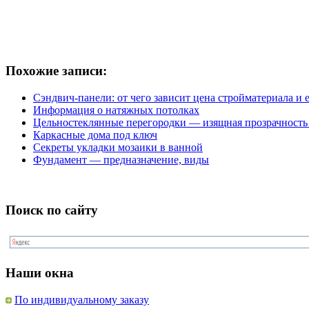
Похожие записи:
Сэндвич-панели: от чего зависит цена стройматериала и 
Информация о натяжных потолках
Цельностеклянные перегородки — изящная прозрачность 
Каркасные дома под ключ
Секреты укладки мозаики в ванной
Фундамент — предназначение, виды
Поиск по сайту
Наши окна
По индивидуальному заказу