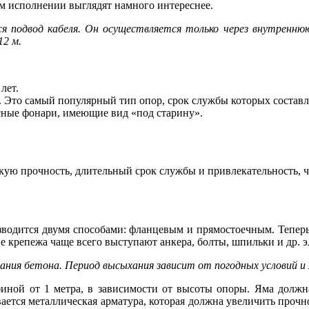
м исполнении выглядят намного интереснее.
ся подвод кабеля. Он осуществляется только через внутренню
12 м.
лет.
 Это самый популярный тип опор, срок службы которых составля
сные фонари, имеющие вид «под старину».
кую прочность, длительный срок службы и привлекательность, ч
водится двумя способами: фланцевым и прямостоечным. Теперь
ве крепежа чаще всего выступают анкера, болты, шпильки и др. 
ания бетона. Период высыхания зависит от погодных условий и
ной от 1 метра, в зависимости от высоты опоры. Яма должна
вается металлическая арматура, которая должна увеличить прочно