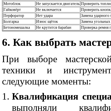
Мотоблок
Не запускается двигатель
Проверить топли
Гайковёрт
Не включается
Проверить кнопку
Перфоратор
Нет удара
Замена ударного
Болгарка
Износ щёток
Замена угольных
Бетономешалка
Не крутится барабан
Проверка ремня 
6. Как выбрать масте
При выборе мастерско
техники и инструмен
следующие моменты:
Квалификация специа
выполняли квалифи