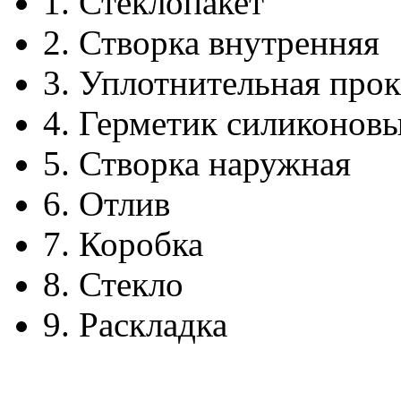
1.
Стеклопакет
2.
Створка внутренняя
3.
Уплотнительная прок
4.
Герметик силиконов
5.
Створка наружная
6.
Отлив
7.
Коробка
8.
Стекло
9.
Раскладка