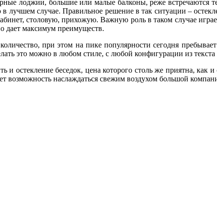
орные лоджии, большие или малые балконы, реже встречаются т
то в лучшем случае. Правильное решение в так ситуации – остек
кабинет, столовую, прихожую. Важную роль в таком случае играе
о дает максимум преимуществ.
оличество, при этом на пике популярности сегодня пребывает 
делать это можно в любом стиле, с любой конфигурации из текста
 и остекление беседок, цена которого столь же приятна, как и 
дает возможность наслаждаться свежим воздухом большой компани