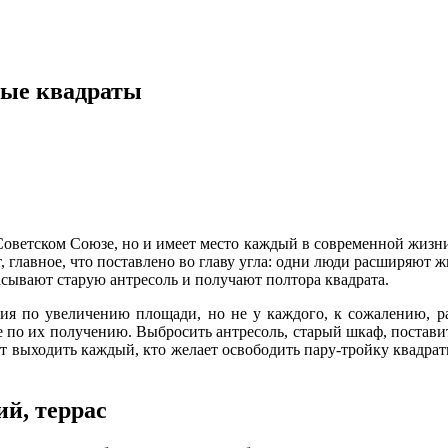
ные квадраты
Советском Союзе, но и имеет место каждый в современной жизни,
, главное, что поставлено во главу угла: одни люди расширяют 
асывают старую антресоль и получают полтора квадрата.
ния по увеличению площади, но не у каждого, к сожалению, р
ке по их получению. Выбросить антресоль, старый шкаф, постави
ет выходить каждый, кто желает освободить пару-тройку квадрат
й, террас