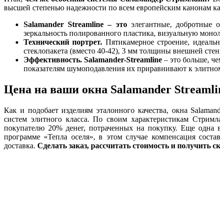
высшей степенью надежности по всем европейским канонам кач
Salamander
Streamline
– это
элегантные, добротные 
зеркальность полированного пластика, визуальную моноли
Технический портрет.
Пятикамерное строение, идеальна
стеклопакета (вместо 40-42), 3 мм толщины внешней стен
Эффективность.
Salamander-
Streamline
– это больше, ч
показателям шумоподавления их приравнивают к элитном
Цена на ваши окна Salamander Streamli
Как и подобает изделиям эталонного качества, окна Salamand
систем элитного класса. По своим характеристикам Стримл
покупателю 20% денег, потраченных на покупку. Еще одна в
программе «Тепла оселя», в этом случае компенсация сост
доставка.
Сделать заказ, рассчитать стоимость и получить с