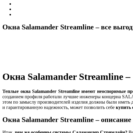
Окна Salamander Streamline – все выго
Окна Salamander Streamline
Теплые окна
Salamander
Streamline имеют неоспоримые п
созданием профиля работали лучшие инженеры концерна SALA
этом по замыслу производителей изделия должны были иметь д
и гарантированную надежность, может позволить себе
купить 
Окна Salamander Streamline – описание
Итак,
чем же особенны системы Саламандер Стримлайн?
Во