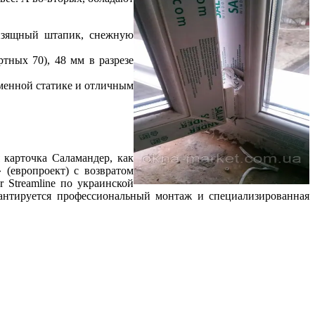
изящный штапик, снежную
тных 70), 48 мм в разрезе
тменной статике и отличным
я карточка Саламандер, как
(европроект) с возвратом
 Streamline по украинской
рантируется профессиональный монтаж и специализированная