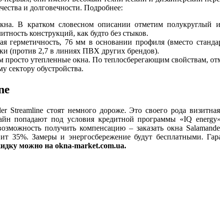
ества и долговечности. Подробнее:
окна. В кратком словесном описании отметим полукруглый 
тность конструкций, как будто без стыков.
я герметичность, 76 мм в основании профиля (вместо стандар
ки (против 2,7 в линиях ПВХ других брендов).
ем просто утепленные окна. По теплосберегающим свойствам, о
у сектору обустройства.
ne
er Streamline стоят немного дороже. Это своего рода визитна
айн попадают под условия кредитной программы «IQ energy» 
озможность получить компенсацию – заказать окна Salamander
авит 35%. Замеры и энергосбережение будут бесплатными. Га
кидку можно на okna-market.com.ua.