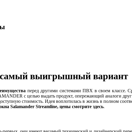
ды
 – самый выигрышный вариант
реимущества
перед другими системами ПВХ в своем классе. С
MANDER с целью выдать продукт, опережающий аналоги других
оступную стоимость. Идея воплотилась в жизнь в полном соответ
окна
Salamander
Streamline, цены
смотрите здесь
.
-первых, они имеют весомый технический и дизайнерский перев