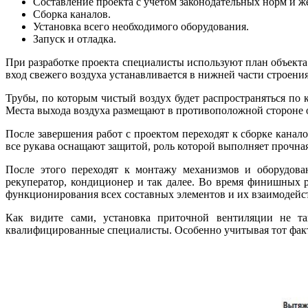
Составление проекта с учетом законодательных норм и ж
Сборка каналов.
Установка всего необходимого оборудования.
Запуск и отладка.
При разработке проекта специалисты используют план объект
вход свежего воздуха устанавливается в нижней части строения
Трубы, по которым чистый воздух будет распространяться по 
Места выхода воздуха размещают в противоположной стороне о
После завершения работ с проектом переходят к сборке кана
все рукава оснащают защитой, роль которой выполняет прочная 
После этого переходят к монтажу механизмов и оборудован
рекуператор, кондиционер и так далее. Во время финишных р
функционирования всех составных элементов и их взаимодейс
Как видите сами, установка приточной вентиляции не та
квалифицированные специалисты. Особенно учитывая тот факт, 