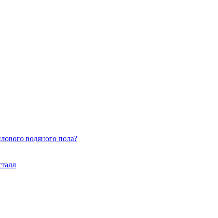
плового водяного пола?
сталл