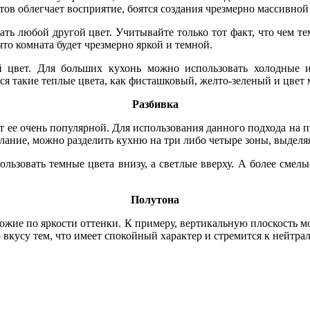
тов облегчает восприятие, боятся создания чрезмерно массивной
ть любой другой цвет. Учитывайте только тот факт, что чем т
то комната будет чрезмерно яркой и темной.
й цвет. Для больших кухонь можно использовать холодные
ся такие теплые цвета, как фисташковый, желто-зеленый и цвет 
Разбивка
ает ее очень популярной. Для использования данного подхода н
желание, можно разделить кухню на три либо четыре зоны, выделя
ользовать темные цвета внизу, а светлые вверху. А более смел
Полутона
хожие по яркости оттенки. К примеру, вертикальную плоскость м
о вкусу тем, что имеет спокойный характер и стремится к нейтр