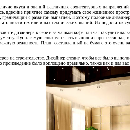
наличие вкуса и знаний различных архитектурных направлений 
ь, вдвойне приятнее самому придумать свое жизненное простра
т, граничащий с развитой эмпатией. Поэтому подобные дизайнер
остаточности тех или иных технических знаний. Их недостаток с
овите дизайнера к себе и за чашкой кофе или чая обсудите даль
кументу. Пусть самую сложную часть выполнит профессионал, в
ажную реальность. План, составленный на бумаге это очень в
ров на строительстве. Дизайнер следит, чтобы все было выполн
го произведение было воплощено правильно, также как и для вас