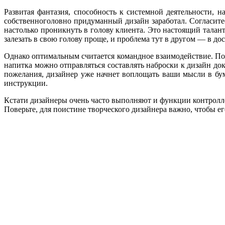
Развитая фантазия, способность к системной деятельности, 
собственноголовно придуманный дизайн заработал. Согласитес
настолько проникнуть в голову клиента. Это настоящий талан
залезать в свою голову проще, и проблема тут в другом — в д
Однако оптимальным считается командное взаимодействие. Поз
напитка можно отправляться составлять наброски к дизайн до
пожелания, дизайнер уже начнет воплощать ваши мысли в бум
инструкции.
Кстати дизайнеры очень часто выполняют и функции контролле
Поверьте, для поистине творческого дизайнера важно, чтобы е