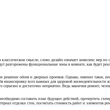
 классическом смысле, слово дизайн означает комплекс мер по 
будут разгорожены функциональные зоны в комнате, как будет реа
вое решение обоев и дверных проемов. Однако, именно такое, н
я нюансировку всех важных для здоровой жизнедеятельности жи
о серьезно и достаточно неприятно. Ведь закончив ремонт, челов
еобходимо составить план будущих действий, прочертить схему
атериал отделки стен, посчитать стоимость работ и элементов ре