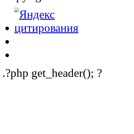
.?php get_header(); ?