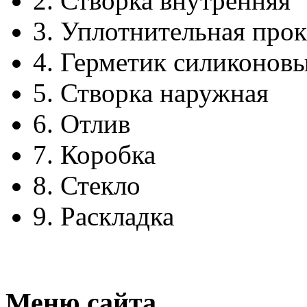
2.
Створка внутренняя
3.
Уплотнительная прок
4.
Герметик силиконов
5.
Створка наружная
6.
Отлив
7.
Коробка
8.
Стекло
9.
Раскладка
Меню сайта