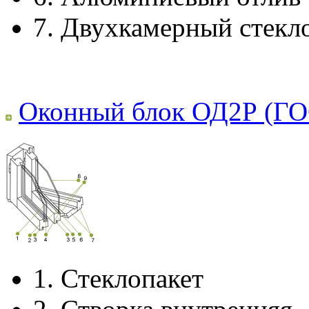
7.
Двухкамерный стекл
Оконный блок ОД2Р (ГО
1.
Стеклопакет