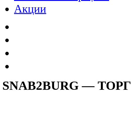
Акции
SNAB2BURG — ТОР