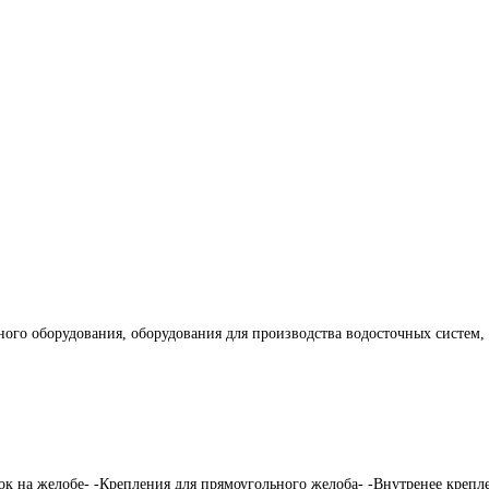
ого оборудования, оборудования для производства водосточных систем,
к на желобе- -Крепления для прямоугольного желоба- -Внутренее крепл