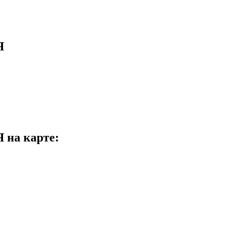
Я
а карте: