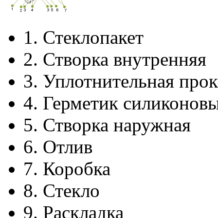
1.
Стеклопакет
2.
Створка внутренняя
3.
Уплотнительная прок
4.
Герметик силиконов
5.
Створка наружная
6.
Отлив
7.
Коробка
8.
Стекло
9.
Раскладка