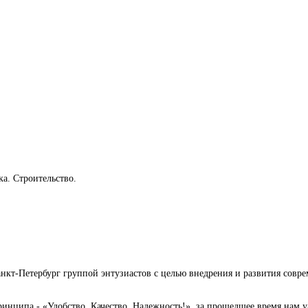
а. Строительство.
Санкт-Петербург группой энтузиастов с целью внедрения и развития сов
нципа - «Удобство, Качество, Надежность!», за прошедшее время нам уд