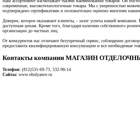
Наш ассортимент насчитывает тысячи наименований товаров. Он посто
современные, высокотехнологичные товары. Мы с уверенностью можем ск
подтверждено сертификатами и положительно оценено многими нашими
Доверие, которое оказывают клиенты, - залог успеха нашей компании
доступным ценам. Кроме того, благодаря наличию собственного рознич
организации до частных лиц.
От конкурентов нас отличают безупречный сервис, соблюдение договор
предоставить квалифицированную консультацию и все необходимые тов
Контакты компании МАГАЗИН ОТДЕЛОЧ
Телефон:
(812)531-69-73, 532-90-14
Сайты:
www.obolyanov.ru